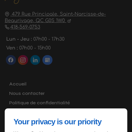
479 Rue Principale,
Saint-Narcisse-de-
Beaurivage,
QC G0S 1W0
418-569-0753
Lun - Jeu :
07h00 - 17h30
Ven :
07h00 - 15h00
Accueil
Nous contacter
Politique de confidentialité
Plan du site
Your privacy is our priority