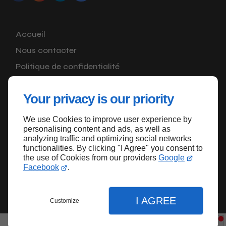
Accueil
Nous contacter
Politique de confidentialité
Plan du site
Your privacy is our priority
We use Cookies to improve user experience by
Haut de page
personalising content and ads, as well as
analyzing traffic and optimizing social networks
functionalities. By clicking "I Agree" you consent to
the use of Cookies from our providers
Google
Facebook
.
I AGREE
Customize