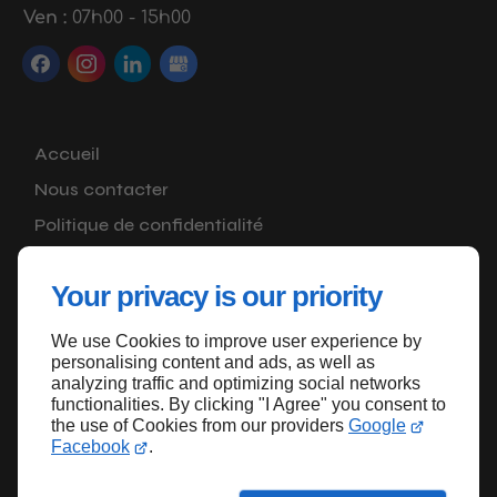
Ven :
07h00 - 15h00
Accueil
Nous contacter
Politique de confidentialité
Plan du site
Your privacy is our priority
We use Cookies to improve user experience by
Haut de page
personalising content and ads, as well as
analyzing traffic and optimizing social networks
functionalities. By clicking "I Agree" you consent to
the use of Cookies from our providers
Google
Facebook
.