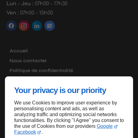
Lun - Jeu :
07h00 - 17h30
Ven :
07h00 - 15h00
Accueil
Nous contacter
Politique de confidentialité
Plan du site
Your privacy is our priority
We use Cookies to improve user experience by
Haut de page
personalising content and ads, as well as
analyzing traffic and optimizing social networks
functionalities. By clicking "I Agree" you consent to
the use of Cookies from our providers
Google
Facebook
.